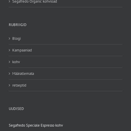
Segafredo Organic kohvioad
RUBRIIGID
Blogi
Kampaaniad
kohv
Määratlemata
retseptid
UUDISED
Segafredo Speciale Espresso kohv