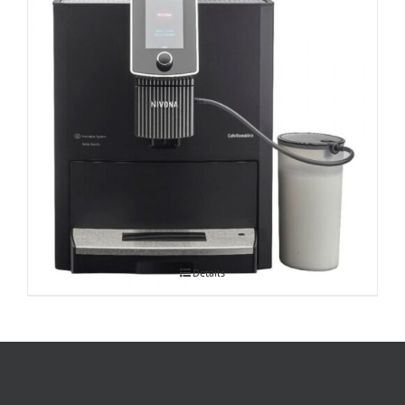
Espressomasin CafeRomatica Nivona
Details