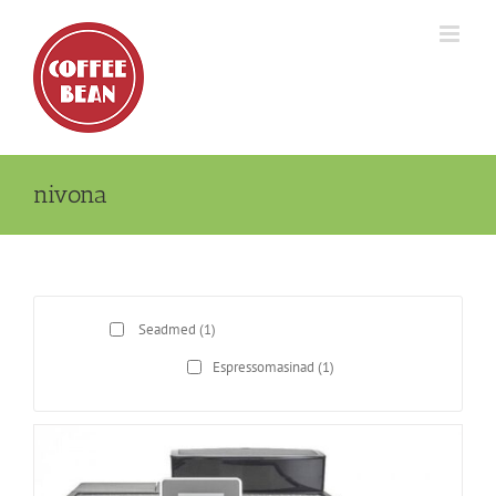
Skip
to
content
nivona
Seadmed
(1)
Espressomasinad
(1)