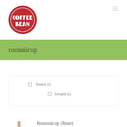
Skip
to
content
roosisiirup
Tooted
(1)
Siirupid
(1)
Roosisiirup (Rose)